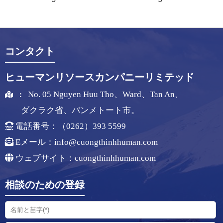
コンタクト
ヒューマンリソースカンパニーリミテッド
No. 05 Nguyen Huu Tho、Ward、Tan An、
：
ダクラク省、バンメトート市。
電話番号：（0262）393 5599
Eメール：
info@cuongthinhhuman.com
ウェブサイト：cuongthinhhuman.com
相談のための登録