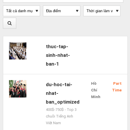
thuc-tap-
sinh-nhat-
ban-1
Hồ
Part
du-hoc-tai-
Chí
Time
nhat-
Minh
ban_optimized
400$-750$ - Top 3
chuỗi Tiếng Anh
Việt Nam