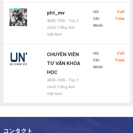
Hồ
Full
pht_mv
Chí
Time
400$-750$ - Top 3
Minh
chuỗi Tiếng Anh
Việt Nam
Hồ
Full
CHUYÊN VIÊN
Chí
Time
TƯ VẤN KHÓA
Minh
HỌC
400$-750$ - Top 3
chuỗi Tiếng Anh
Việt Nam
コンタクト