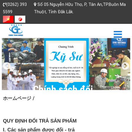
(0262) 393
Số 05 Nguyễn Hữu Thọ, P, Tân An,TP.Buôn Ma
5599
Thuột, Tỉnh Đắk Lắk.
Chính sách đổi
ホームページ
/
trả và hoàn tiền
QUY ĐỊNH ĐỔI TRẢ SẢN PHẨM
I. Các sản phẩm được đổi - trả