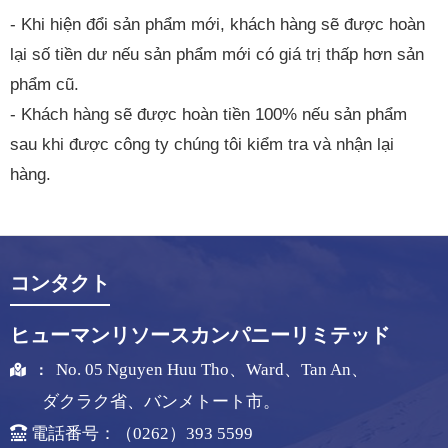
- Khi hiện đổi sản phẩm mới, khách hàng sẽ được hoàn
lại số tiền dư nếu sản phẩm mới có giá trị thấp hơn sản
phẩm cũ.
- Khách hàng sẽ được hoàn tiền 100% nếu sản phẩm
sau khi được công ty chúng tôi kiểm tra và nhận lại
hàng.
コンタクト
ヒューマンリソースカンパニーリミテッド
No. 05 Nguyen Huu Tho、Ward、Tan An、
：
ダクラク省、バンメトート市。
電話番号：（0262）393 5599