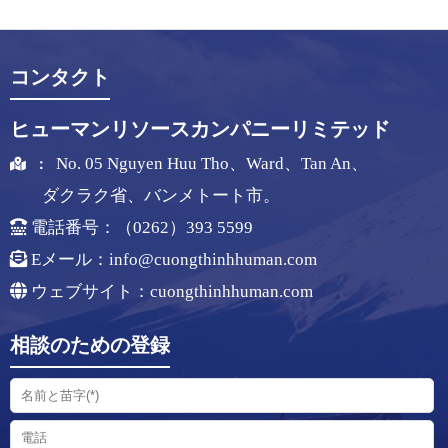
コンタクト
ヒューマンリソースカンパニーリミテッド
No. 05 Nguyen Huu Tho、Ward、Tan An、
：
ダクラク省、バンメトート市。
電話番号：（0262）393 5599
Eメール：
info@cuongthinhhuman.com
ウェブサイト：cuongthinhhuman.com
相談のための登録