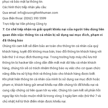
phục và bảo mật lại thông tin.
Các hình thức tiếp nhận yêu cầu:
Qua email:
info@cuongthinhhuman.com
Qua điện thoại: (0262) 393 5599
Trực tiếp tại Văn phòng Công ty
7. Cơ chế tiếp nhận và giải quyết khiếu nại của người tiêu dùng liên
quan đến việc thông tin cá nhân bị sử dụng sai mục đích, phạm vi
đã thông báo
Chúng tôi cam kết sẽ đảm bảo an toàn cho thông tin cá nhân của quý
khách hàng, tuyệt đối không mua bán, trao đổi thông tin khách hàng với
bên thứ 3 vì mục đích thương mại. Trong trường hợp máy chủ lưu trữ
thông tin bị hacker tấn công dẫn đến mất mát dữ liệu cá nhân khách
hàng, chúng tôi sẽ có trách nhiệm thông báo vụ việc cho cơ quan chức
năng điều tra xử lý kịp thời và thông báo cho khách hàng được biết.
Khi phát hiện thông tin cá nhân của mình bị sử dụng sai mục đích hoặc
phạm vi, khách hàng gửi email khiếu nại đến chúng tôi để khiếu nại và
cung cấp chứng cứ liên quan tới vụ việc. Chúng tôi cam kết sẽ phản hồi
ngay lập tức hoặc muộn nhất là trong vòng 3 ngày làm việc (trừ thứ 7 và
chủ nhật) kể từ thời điểm nhận được khiếu nại.