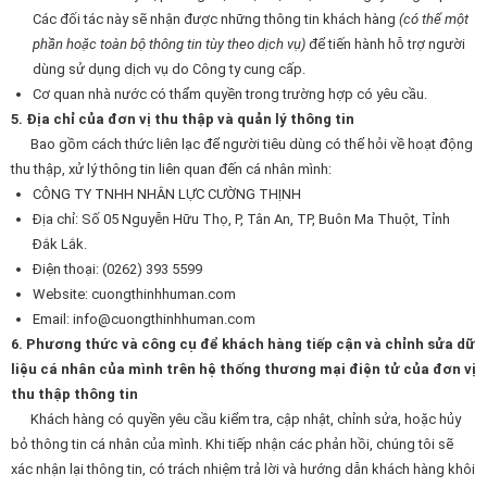
Các đối tác này sẽ nhận được những thông tin khách hàng
(có thể một
phần hoặc toàn bộ thông tin tùy theo dịch vụ)
để tiến hành hỗ trợ người
dùng sử dụng dịch vụ do Công ty cung cấp.
Cơ quan nhà nước có thẩm quyền trong trường hợp có yêu cầu.
5. Địa chỉ của đơn vị thu thập và quản lý thông tin
Bao gồm cách thức liên lạc để người tiêu dùng có thể hỏi về hoạt động
thu thập, xử lý thông tin liên quan đến cá nhân mình:
CÔNG TY TNHH NHÂN LỰC CƯỜNG THỊNH
Địa chỉ: Số 05 Nguyễn Hữu Thọ, P, Tân An, TP, Buôn Ma Thuột, Tỉnh
Đắk Lắk.
Điện thoại: (0262) 393 5599
Website: cuongthinhhuman.com
Email:
info@cuongthinhhuman.com
6. Phương thức và công cụ để khách hàng tiếp cận và chỉnh sửa dữ
liệu cá nhân của mình trên hệ thống thương mại điện tử của đơn vị
thu thập thông tin
Khách hàng có quyền yêu cầu kiểm tra, cập nhật, chỉnh sửa, hoặc hủy
bỏ thông tin cá nhân của mình. Khi tiếp nhận các phản hồi, chúng tôi sẽ
xác nhận lại thông tin, có trách nhiệm trả lời và hướng dẫn khách hàng khôi