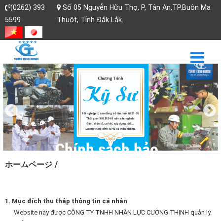
(0262) 393
Số 05 Nguyễn Hữu Thọ, P, Tân An,TP.Buôn Ma
5599
Thuột, Tỉnh Đắk Lắk.
Chính sách bảo
ホームページ
/
mật thông tin
1. Mục đích thu thập thông tin cá nhân
Website này được CÔNG TY TNHH NHÂN LỰC CƯỜNG THỊNH quản lý.